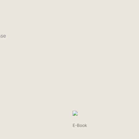
sse
E-Book
Aquafacial Unlocked | E-Bo