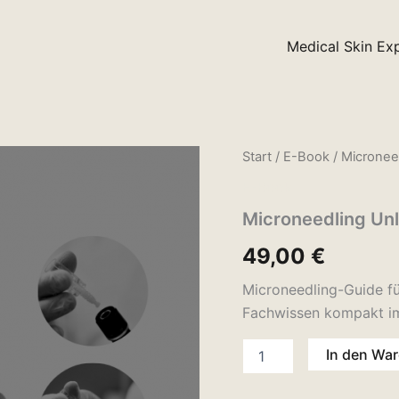
Medical Skin Ex
Microneedling
Start
/
E-Book
/ Micronee
Unlocked
E-Book
|
E-
Microneedling Un
Book
Menge
49,00
€
Microneedling-Guide für
Fachwissen kompakt i
In den Wa