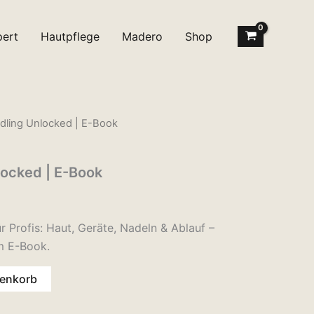
pert
Hautpflege
Madero
Shop
dling Unlocked | E-Book
locked | E-Book
 Profis: Haut, Geräte, Nadeln & Ablauf –
m E-Book.
renkorb