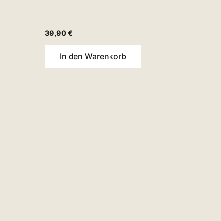
DEINE individuell anpassbaren
Schulungsunterlagen – BB-Glow
39,90
€
In den Warenkorb