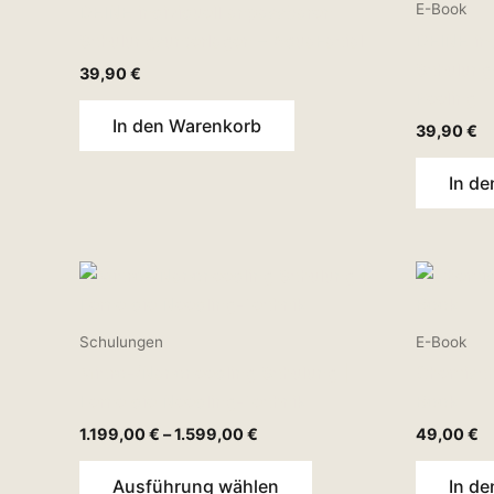
E-Book
DEINE individuell anpassbaren
Schulungsunterlagen – AquaFacial
DEINE in
Schulung
39,90
€
Peeling
In den Warenkorb
39,90
€
In d
Dieses
Produkt
weist
Schulungen
E-Book
mehrere
Micro-/Nanoneedling Schulung |
Chemisch
Varianten
Lerne die Needling-Technik
Book
auf.
1.199,00
€
–
1.599,00
€
49,00
€
Die
Optionen
Ausführung wählen
In d