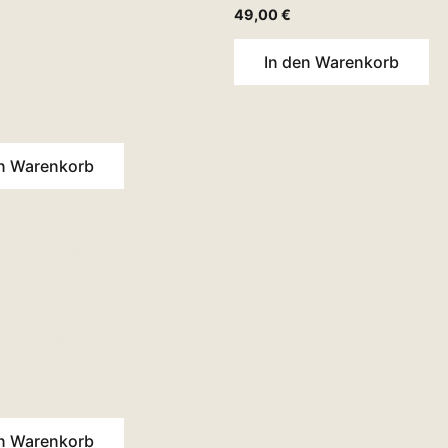
49,00
€
dividuell anpassbaren
In den Warenkorb
sunterlagen – Chemisches
en Warenkorb
es Peeling Unlocked | E-
en Warenkorb